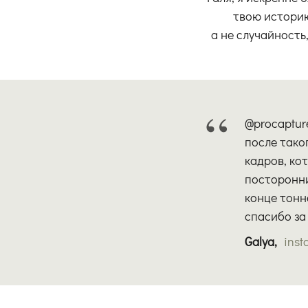
твою историю 
а не случайность
“
@procaptur
после таког
кадров, ко
посторонни
конце тонн
спасибо за
Galya,