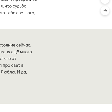
я, что судьба,
го тебе светлого,
стояние сейчас,
У меня ещё много
альше от
я про свет в
 Люблю. И да,