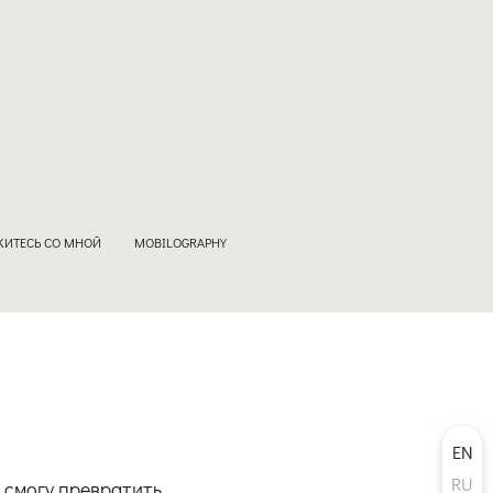
ИТЕСЬ СО МНОЙ
MOBILOGRAPHY
EN
RU
я смогу превратить