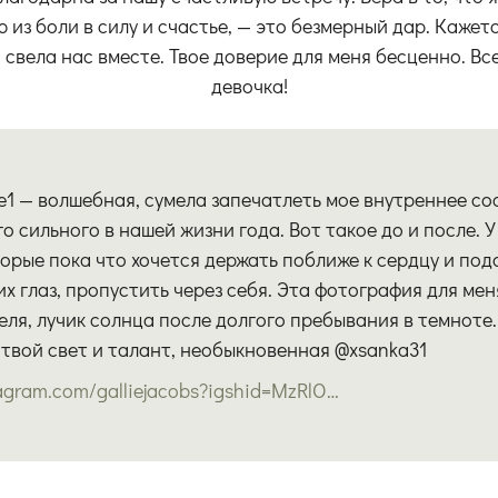
из боли в силу и счастье, — это безмерный дар. Кажетс
, свела нас вместе. Твое доверие для меня бесценно. Все
девочка!
e1 — волшебная, сумела запечатлеть мое внутреннее со
о сильного в нашей жизни года. Вот такое до и после. 
торые пока что хочется держать поближе к сердцу и под
х глаз, пропустить через себя. Эта фотография для мен
еля, лучик солнца после долгого пребывания в темноте.
 твой свет и талант, необыкновенная @xsanka31
instagram.com/galliejacobs?igshid=MzRlODBiNWFlZA==